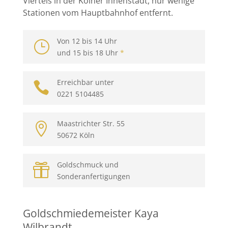
Viertels in der Kölner Innenstadt, nur wenige
Stationen vom Hauptbahnhof entfernt.
Von 12 bis 14 Uhr
}
und 15 bis 18 Uhr
*
Erreichbar unter

0221 5104485
Maastrichter Str. 55

50672 Köln
Goldschmuck und

Sonderanfertigungen
Goldschmiedemeister Kaya
Wilbrandt