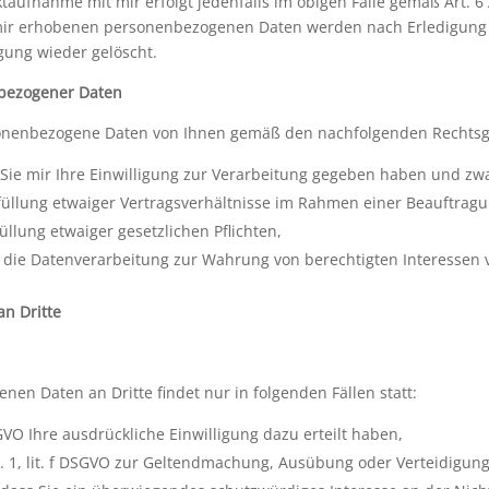
ufnahme mit mir erfolgt jedenfalls im obigen Falle gemäß Art. 6 A
von mir erhobenen personenbezogenen Daten werden nach Erledigung
gung wieder gelöscht.
nbezogener Daten
nenbezogene Daten von Ihnen gemäß den nachfolgenden Rechtsgr
nn Sie mir Ihre Einwilligung zur Verarbeitung gegeben haben und z
Erfüllung etwaiger Vertragsverhältnisse im Rahmen einer Beauftrag
füllung etwaiger gesetzlichen Pflichten,
eit die Datenverarbeitung zur Wahrung von berechtigten Interessen vo
n Dritte
en Daten an Dritte findet nur in folgenden Fällen statt:
DSGVO Ihre ausdrückliche Einwilligung dazu erteilt haben,
S. 1, lit. f DSGVO zur Geltendmachung, Ausübung oder Verteidigun