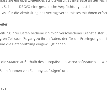
dass Sie ein überwiegendes schutzwürdiges Interesse an der Nich
, S. 1, lit. c DSGVO eine gesetzliche Verpflichtung besteht,
 DSGVO für die Abwicklung des Vertragsverhältnisses mit Ihnen erford
eiter
itung Ihrer Daten bediene ich mich verschiedener Dienstleister. 
ten Zeitraum Zugang zu Ihren Daten, der für die Erbringung der L
und die Datennutzung eingewilligt haben.
in die Staaten außerhalb des Europäischen Wirtschaftsraums – EWR, 
z.B. im Rahmen von Zahlungsaufträgen) und
 haben,