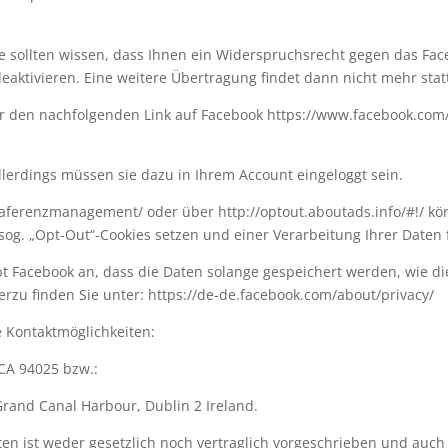
 sollten wissen, dass Ihnen ein Widerspruchsrecht gegen das Face
deaktivieren. Eine weitere Übertragung findet dann nicht mehr stat
er den nachfolgenden Link auf Facebook https://www.facebook.com
erdings müssen sie dazu in Ihrem Account eingeloggt sein.
aferenzmanagement/ oder über http://optout.aboutads.info/#!/ kö
sog. „Opt-Out“-Cookies setzen und einer Verarbeitung Ihrer Daten
t Facebook an, dass die Daten solange gespeichert werden, wie di
erzu finden Sie unter: https://de-de.facebook.com/about/privacy/
 Kontaktmöglichkeiten:
 CA 94025 bzw.:
Grand Canal Harbour, Dublin 2 Ireland.
en ist weder gesetzlich noch vertraglich vorgeschrieben und auch